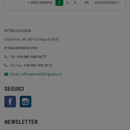
…
1
2
3
43
PRECEDENTE
SUCCESSIVO


VITIELLO LUCA
Via Rimini, 85, 80143 Napoli (NA)
P.IVA 03994161218
Tel:
+39 081 563 5677
Tel Fax:
+39 081 976 3111
Email:
officestore2001@alice.it
SEGUICI
Facebook
Instagram
NEWSLETTER