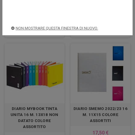
BORSA NIJI NYLON NERA
BORSA NIJI IN TESSUTO BLU
61713 PORTA COMPUTER
61714 PORA COMPUTER
25,00 €
25,00 €
NON MOSTRARE QUESTA FINESTRA DI NUOVO.
DETTAGLI
DETTAGLI
DIARIO MYBOOK TINTA
DIARIO SMEMO 2022/23 16
UNITA 16 M. 13X18 NON
M. 11X15 COLORE
DATATO COLORE
ASSORTITI
ASSORTITO
17,50 €