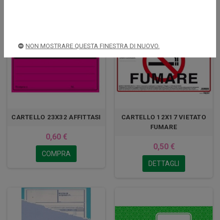
NON MOSTRARE QUESTA FINESTRA DI NUOVO.
CARTELLO 23X32 AFFITTASI
CARTELLO 12X17 VIETATO
FUMARE
0,60 €
0,50 €
COMPRA
DETTAGLI