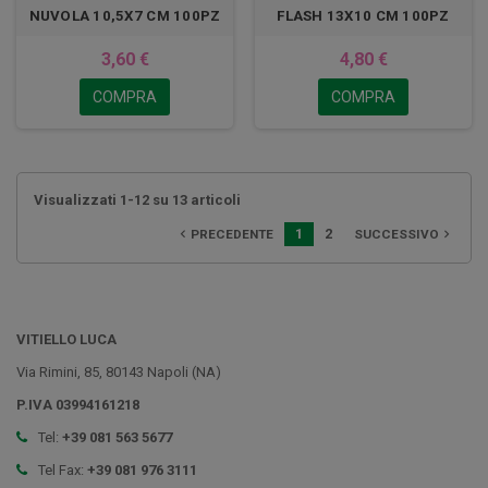
NUVOLA 10,5X7 CM 100PZ
FLASH 13X10 CM 100PZ
3,60 €
4,80 €
COMPRA
COMPRA
Visualizzati 1-12 su 13 articoli
1
2
PRECEDENTE
SUCCESSIVO


VITIELLO LUCA
Via Rimini, 85, 80143 Napoli (NA)
P.IVA 03994161218
Tel:
+39 081 563 5677
Tel Fax:
+39 081 976 3111