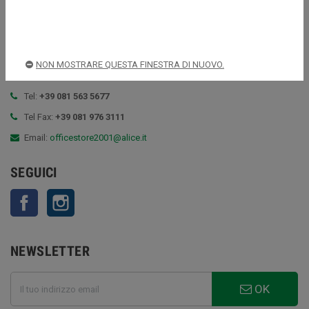
VITIELLO LUCA
Via Rimini, 85, 80143 Napoli (NA)
NON MOSTRARE QUESTA FINESTRA DI NUOVO.
P.IVA 03994161218
Tel:
+39 081 563 5677
Tel Fax:
+39 081 976 3111
Email:
officestore2001@alice.it
SEGUICI
Facebook
Instagram
NEWSLETTER
OK