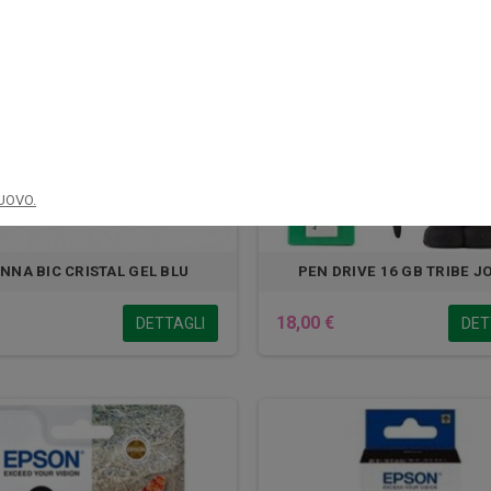
UOVO.
NNA BIC CRISTAL GEL BLU
PEN DRIVE 16 GB TRIBE J
18,00 €
DETTAGLI
DET