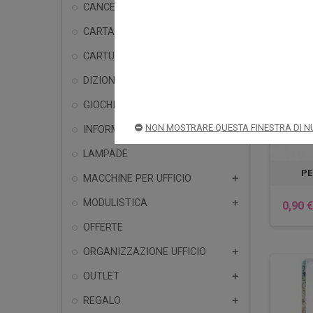
CANCELLERIA

CARTA, BUSTE ED ETICHETTE

CARTUCCE E TONER

DIZIONARI
GIOCHI

NON MOSTRARE QUESTA FINESTRA DI N
INFORMATICA

LAMPADE
PE
MACCHINE PER UFFICIO

MODULISTICA

0,90 €
OFFERTE
ORGANIZZAZIONE UFFICIO

OUTLET

REGALO
