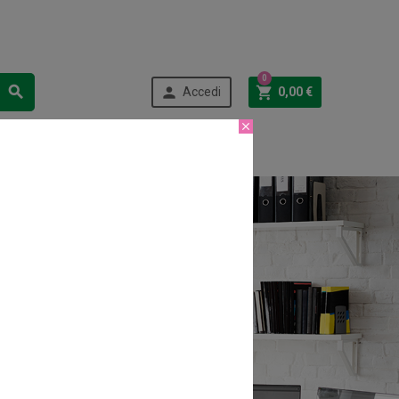
0



Accedi
0,00 €

OUTLET
CONTATTI