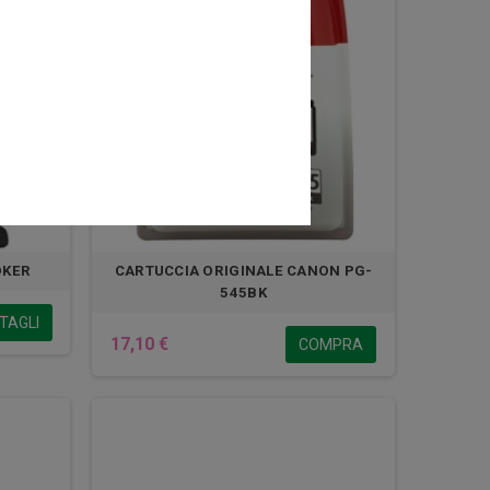
OKER
CARTUCCIA ORIGINALE CANON PG-
545BK
TAGLI
17,10 €
COMPRA