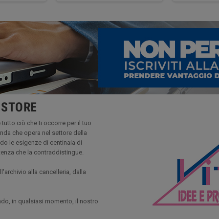
 STORE
tutto ciò che ti occorre per il tuo
zienda che opera nel settore della
do le esigenze di centinaia di
tenza che la contraddistingue.
rchivio alla cancelleria, dalla
o, in qualsiasi momento, il nostro