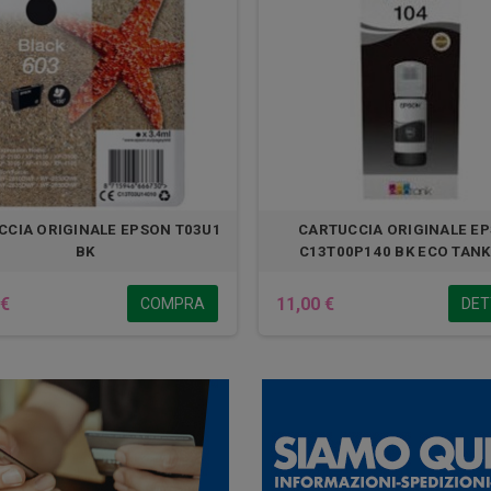
CCIA ORIGINALE EPSON T03U1
CARTUCCIA ORIGINALE E
BK
C13T00P140 BK ECO TANK
 €
11,00 €
COMPRA
DET