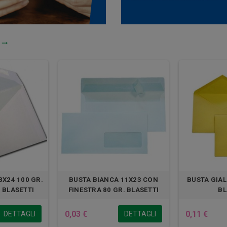
ù

8X24 100 GR.
BUSTA BIANCA 11X23 CON
BUSTA GIAL
 BLASETTI
FINESTRA 80 GR. BLASETTI
BL
0,03 €
0,11 €
DETTAGLI
DETTAGLI