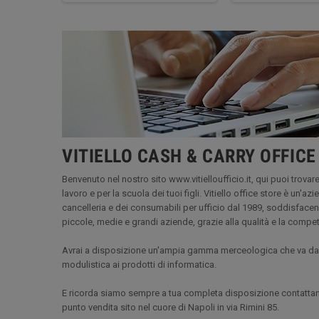
VITIELLO CASH & CARRY OFFICE
Benvenuto nel nostro sito www.vitielloufficio.it, qui puoi trovare 
lavoro e per la scuola dei tuoi figli. Vitiello office store è un'a
cancelleria e dei consumabili per ufficio dal 1989, soddisfacen
piccole, medie e grandi aziende, grazie alla qualità e la compe
Avrai a disposizione un'ampia gamma merceologica che va dall'a
modulistica ai prodotti di informatica.
E ricorda siamo sempre a tua completa disposizione contattand
punto vendita sito nel cuore di Napoli in via Rimini 85.