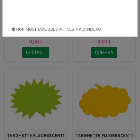
CARTELLO 12X17 VIETATO
TARGHETTE FLUORESCENTI
NON MOSTRARE QUESTA FINESTRA DI NUOVO.
FUMARE
NUVOLA 9X4,8 CM 100PZ
0,50 €
3,00 €
DETTAGLI
COMPRA
TARGHETTE FLUORESCENTI
TARGHETTE FLUORESCENTI