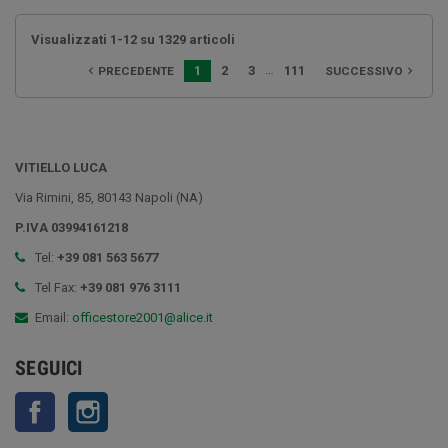
Visualizzati 1-12 su 1329 articoli
…
1
2
3
111
PRECEDENTE
SUCCESSIVO


VITIELLO LUCA
Via Rimini, 85, 80143 Napoli (NA)
P.IVA 03994161218
Tel:
+39 081 563 5677
Tel Fax:
+39 081 976 3111
Email:
officestore2001@alice.it
SEGUICI
Facebook
Instagram