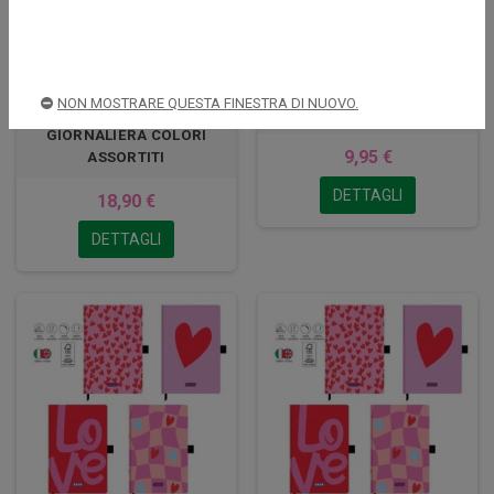
AGENDA CARTOMANIA
SCALDA TAZZA BISCOTTO
NON MOSTRARE QUESTA FINESTRA DI NUOVO.
12X18 ELEGANT GIORNAL
WARM IT UP LEGAMI
GIORNALIERA COLORI
9,95 €
ASSORTITI
DETTAGLI
18,90 €
DETTAGLI