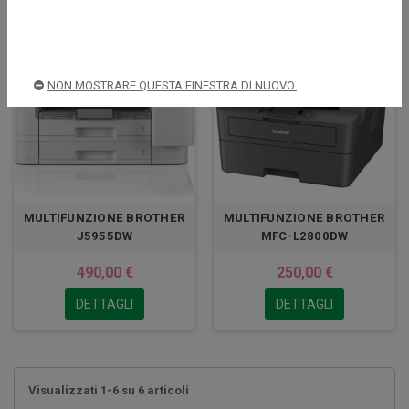
NON MOSTRARE QUESTA FINESTRA DI NUOVO.
MULTIFUNZIONE BROTHER
MULTIFUNZIONE BROTHER
J5955DW
MFC-L2800DW
490,00 €
250,00 €
DETTAGLI
DETTAGLI
Visualizzati 1-6 su 6 articoli