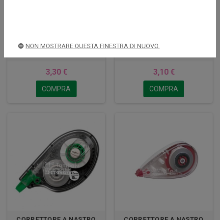
CORRETTORE NASTRO
CORRETTORE NASTRO
NON MOSTRARE QUESTA FINESTRA DI NUOVO.
TIPP-EX TWIST VIOLA
TIPP-EX POCKET MOUSE
3,30 €
3,10 €
COMPRA
COMPRA
CORRETTORE A NASTRO
CORRETTORE A NASTRO