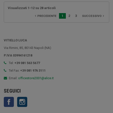
Visualizzati 1-12 su 28 articoli
1
2
3
PRECEDENTE
SUCCESSIVO


VITIELLO LUCA
Via Rimini, 85, 80143 Napoli (NA)
P.IVA 03994161218
Tel:
+39 081 563 5677
Tel Fax:
+39 081 976 3111
Email:
officestore2001@alice.it
SEGUICI
Facebook
Instagram