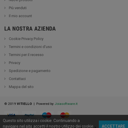
Più venduti
Il mio account
LA NOSTRA AZIENDA
Cookie Privacy Policy
Termini e condizioni d'uso
Termini per il recesso
Privacy
Spedizione e pagamento
Contattaci
Mappa del sito
© 2019
VITIELLO
| Powered by
Joiasoftware.it
Questo sito utilizza i cookie.
Continuando a
navigare nel sito accetti il nostro utilizzo dei cookie
.
ACCETTARE
Tutti i prezzi si intendono Iva inclusa