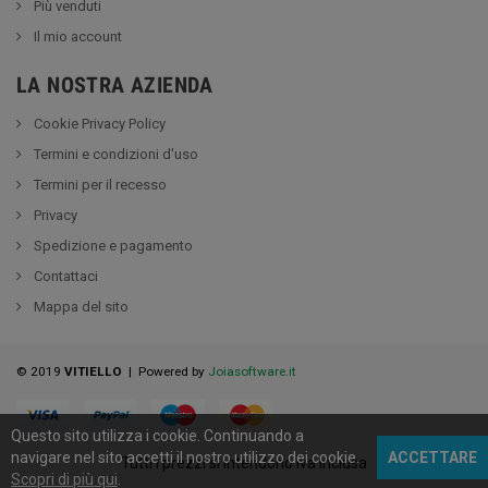
Più venduti
Il mio account
LA NOSTRA AZIENDA
Cookie Privacy Policy
Termini e condizioni d'uso
Termini per il recesso
Privacy
Spedizione e pagamento
Contattaci
Mappa del sito
© 2019
VITIELLO
| Powered by
Joiasoftware.it
Questo sito utilizza i cookie.
Continuando a
navigare nel sito accetti il nostro utilizzo dei cookie
.
ACCETTARE
Tutti i prezzi si intendono Iva inclusa
Scopri di più qui
.