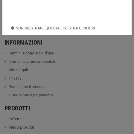
NEWSLETTER
OK
NON MOSTRARE QUESTA FINESTRA DI NUOVO.
Puoi annullare l'iscrizione in ogni momento
INFORMAZIONI
Termini e condizioni d'uso
Comunicazione ambientale
Note legali
Privacy
Termini per il recesso
Spedizione e pagamento
PRODOTTI
Offerte
Nuovi prodotti