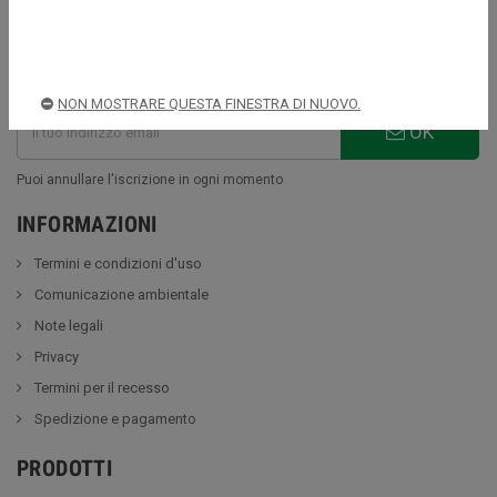
NEWSLETTER
NON MOSTRARE QUESTA FINESTRA DI NUOVO.
OK
Puoi annullare l'iscrizione in ogni momento
INFORMAZIONI
Termini e condizioni d'uso
Comunicazione ambientale
Note legali
Privacy
Termini per il recesso
Spedizione e pagamento
PRODOTTI