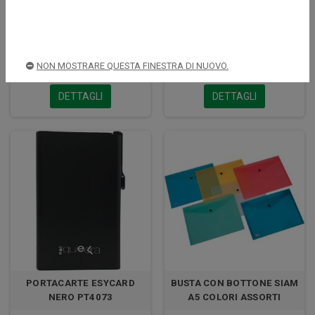
PORTACARTE ESYCARD
PORTACARTE ESYCARD BLU
ARGENTO PT4075
PT4074
NON MOSTRARE QUESTA FINESTRA DI NUOVO.
15,00 €
15,00 €
DETTAGLI
DETTAGLI
PORTACARTE ESYCARD
BUSTA CON BOTTONE SIAM
NERO PT4073
A5 COLORI ASSORTI