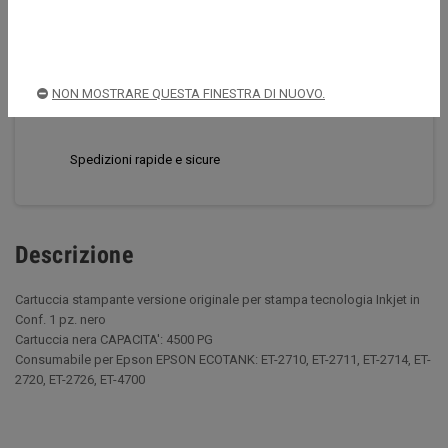
CONDIVIDI
TWITTA
PINTEREST
NON MOSTRARE QUESTA FINESTRA DI NUOVO.
Acquista sempre in sicurezza
Spedizioni rapide e sicure
Descrizione
Cartuccia stampante versione originale per stampa tecnologia Inkjet in
Conf. 1 pz. nero
Cartuccia nera CAPACITA': 4500 PG
Consumabile per Epson EPSON ECOTANK: ET-2710, ET-2711, ET-2714, ET-
2720, ET-2726, ET-4700