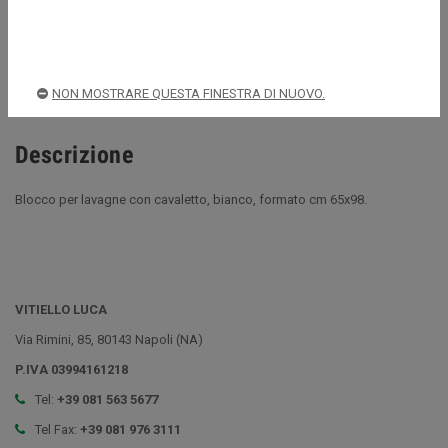
Acquista sempre in sicurezza
Spedizioni rapide e sicure
NON MOSTRARE QUESTA FINESTRA DI NUOVO.
Descrizione
Blocco per lavagne con cavaletto, bianco, formato cm 65x98.
VITIELLO LUCA
Via Rimini, 85, 80143 Napoli (NA)
P.IVA 03994161218
Tel:
+39 081 563 5677
Tel Fax:
+39 081 976 3111