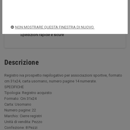
CONDIVIDI
TWITTA
PINTEREST
Acquista sempre in sicurezza
NON MOSTRARE QUESTA FINESTRA DI NUOVO.
Spedizioni rapide e sicure
Descrizione
Registro iva prospetto riepilogativo per associazioni sportive, formato
cm 31x24, carta usomano, numero pagine 14 numerate.
SPECIFICHE
Tipologia: Registro acquisto
Formato: Cm 31x24
Carta: Usomano
Numero pagine: 22
Marchio: Cierre registri
Unità di vendita: Pezzo
Confezione: 8 Pezzi