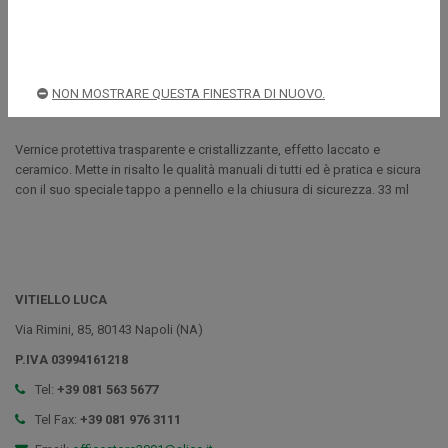
Spedizioni rapide e sicure
NON MOSTRARE QUESTA FINESTRA DI NUOVO.
Descrizione
Vernice protettiva trasparente e cristallizzante, effetto laccato e
ceramico. Mette in risalto le qualità manuali di tutti ed è pratica e sicura
con il suo speciale tappo a pennello e la chiusura di sicurezza. 33 ml
VITIELLO LUCA
Via Rimini, 85, 80143 Napoli (NA)
P.IVA 03994161218
Tel:
+39 081 563 5677
Tel Fax:
+39 081 976 3111