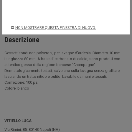
Spedizioni rapide e sicure
NON MOSTRARE QUESTA FINESTRA DI NUOVO.
Descrizione
Gessetti tondi non polverosi, per lavagne d'ardesia. Diametro 10 mm.
Lunghezza 80 mm. A base di carbonato di calcio, sono prodotti con
autentico gesso della regione francese "Champagne".
Dermatologicamente testati, scivolano sulla lavagna senza graffiare,
lasciando un tratto nitido e pulito. Lavabile da mani e tessuti.
Confezione: 100 pz.
Colore: bianco
VITIELLO LUCA
Via Rimini, 85, 80143 Napoli (NA)