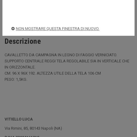
Spedizioni rapide e sicure
NON MOSTRARE QUESTA FINESTRA DI NUOVO.
Descrizione
CAVALLETTO DA CAMPAGNA IN LEGNO DI FAGGIO VERNICIATO.
SUPPORTO CENTRALE REGGI TELA REGOLABILE SIA IN VERTICALE CHE
IN ORIZZONTALE.
CM. 96 X 96X 192. ALTEZZA UTILE DELLA TELA 106 CM
PESO: 1,5KG.
VITIELLO LUCA
Via Rimini, 85, 80143 Napoli (NA)