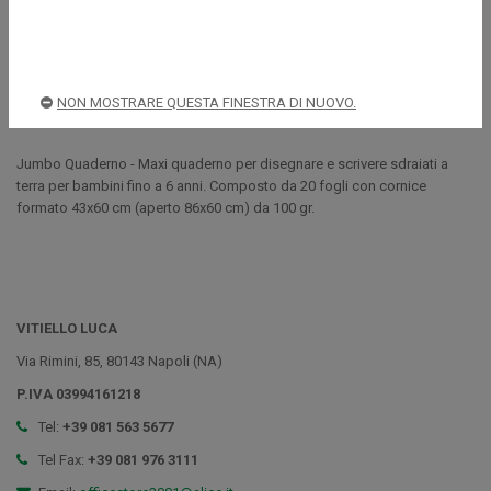
Spedizioni rapide e sicure
NON MOSTRARE QUESTA FINESTRA DI NUOVO.
Descrizione
Jumbo Quaderno - Maxi quaderno per disegnare e scrivere sdraiati a
terra per bambini fino a 6 anni. Composto da 20 fogli con cornice
formato 43x60 cm (aperto 86x60 cm) da 100 gr.
VITIELLO LUCA
Via Rimini, 85, 80143 Napoli (NA)
P.IVA 03994161218
Tel:
+39 081 563 5677
Tel Fax:
+39 081 976 3111