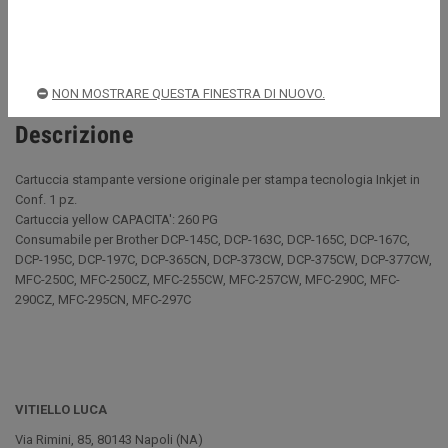
Spedizioni rapide e sicure
NON MOSTRARE QUESTA FINESTRA DI NUOVO.
Descrizione
Cartuccia stampante versione originale per stampa tecnologia Inkjet in
Conf. 1 pz.
Cartuccia yellow CAPACITA': 260 PG
Consumabile per Brother DCP-145C, DCP-163C, DCP-165C, DCP-167C,
DCP-195C, DCP-197C, DCP-365CN, DCP-373CW, DCP-375CW, DCP-377CW,
MFC-250C, MFC-250CZ, MFC-255CW, MFC-257CW, MFC-290C, MFC-
290CZ, MFC-295CN, MFC-297C
VITIELLO LUCA
Via Rimini, 85, 80143 Napoli (NA)