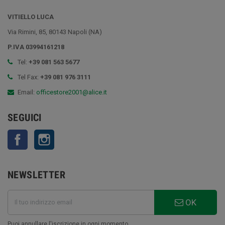
VITIELLO LUCA
Via Rimini, 85, 80143 Napoli (NA)
P.IVA 03994161218
Tel:
+39 081 563 5677
Tel Fax:
+39 081 976 3111
Email:
officestore2001@alice.it
SEGUICI
Facebook
Instagram
NEWSLETTER
OK
Puoi annullare l'iscrizione in ogni momento