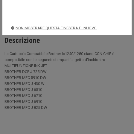
Spedizioni rapide e sicure
NON MOSTRARE QUESTA FINESTRA DI NUOVO.
Descrizione
La Cartuccia Compatibile Brother lc1240/1280 ciano CON CHIP è
compatibile con le seguenti stampanti a getto d'inchiostro:
MULTIFUNZIONE INK JET
BROTHER DCP J 725 DW
BROTHER MFC 5910 DW
BROTHER MFC J 430 W
BROTHER MFC J 6510
BROTHER MFC J 6710
BROTHER MFC J 6910
BROTHER MFC J 825 DW