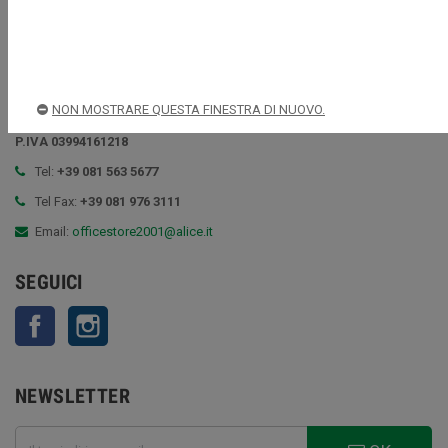
VITIELLO LUCA
NON MOSTRARE QUESTA FINESTRA DI NUOVO.
Via Rimini, 85, 80143 Napoli (NA)
P.IVA 03994161218
Tel:
+39 081 563 5677
Tel Fax:
+39 081 976 3111
Email:
officestore2001@alice.it
SEGUICI
Facebook
Instagram
NEWSLETTER