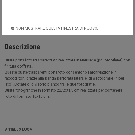
Acquista sempre in sicurezza
Spedizioni rapide e sicure
NON MOSTRARE QUESTA FINESTRA DI NUOVO.
Descrizione
Buste portafoto trasparenti A4 realizzate in Naturene (polipropilene) con
finitura goffrata.
Queste buste trasparenti portafoto consentono l'archiviazione in
raccoglitori, grazie alla banda perforata laterale, di 8 fotografie (4 per
lato). Dotate di divisorio bianco tra le due fotografie.
Buste fotografiche in formato 22,5x31,5 cm realizzate per contenere
foto di formato 10x15 cm.
VITIELLO LUCA