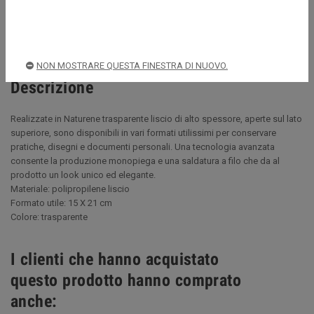
Spedizioni rapide e sicure
NON MOSTRARE QUESTA FINESTRA DI NUOVO.
Descrizione
Realizzate in Naturene trasparente liscio di alto spessore, aperte sul lato
superiore, sono disponibili in vari formati utilissimi per conservare
pratiche, disegni e documenti personali. Una tecnologia avanzata
consente la produzione monopiega e una saldatura a filo che da al
prodotto un look unico ed elegante.
Materiale: polipropilene liscio
Formato utile: 15 X 21 cm
Colore: trasparente
I clienti che hanno acquistato
questo prodotto hanno comprato
anche: