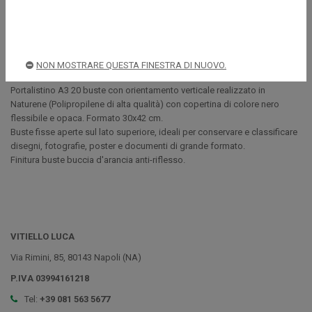
Descrizione
NON MOSTRARE QUESTA FINESTRA DI NUOVO.
Portalistino A3 20 buste con orientamento verticale realizzato in
Naturene (Polipropilene di alta qualità) con copertina di colore nero
flessibile e opaca. Formato 30x42 cm.
Buste fisse aperte sul lato superiore, ideali per conservare e classificare
disegni, fotografie, poster e documenti di grande formato.
Finitura buste buccia d'arancia anti-riflesso.
VITIELLO LUCA
Via Rimini, 85, 80143 Napoli (NA)
P.IVA 03994161218
Tel:
+39 081 563 5677