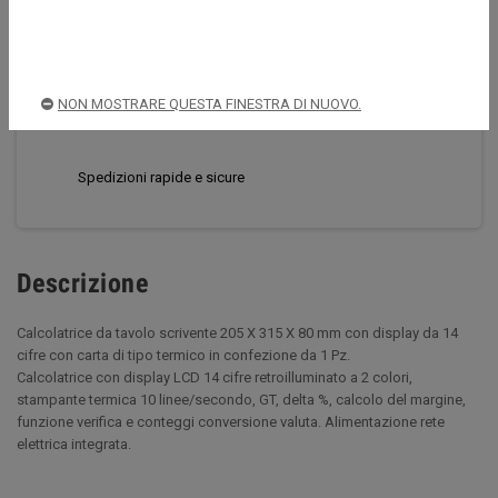
CONDIVIDI
TWITTA
PINTEREST
NON MOSTRARE QUESTA FINESTRA DI NUOVO.
Acquista sempre in sicurezza
Spedizioni rapide e sicure
Descrizione
Calcolatrice da tavolo scrivente 205 X 315 X 80 mm con display da 14
cifre con carta di tipo termico in confezione da 1 Pz.
Calcolatrice con display LCD 14 cifre retroilluminato a 2 colori,
stampante termica 10 linee/secondo, GT, delta %, calcolo del margine,
funzione verifica e conteggi conversione valuta. Alimentazione rete
elettrica integrata.