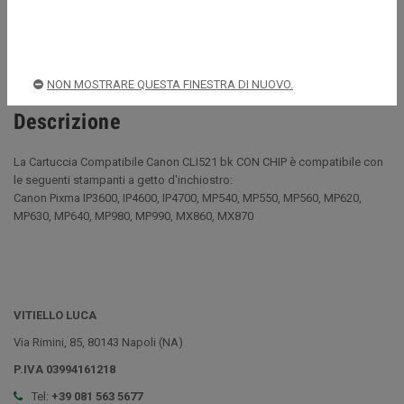
Spedizioni rapide e sicure
NON MOSTRARE QUESTA FINESTRA DI NUOVO.
Descrizione
La Cartuccia Compatibile Canon CLI521 bk CON CHIP è compatibile con
le seguenti stampanti a getto d'inchiostro:
Canon Pixma IP3600, IP4600, IP4700, MP540, MP550, MP560, MP620,
MP630, MP640, MP980, MP990, MX860, MX870
VITIELLO LUCA
Via Rimini, 85, 80143 Napoli (NA)
P.IVA 03994161218
Tel:
+39 081 563 5677