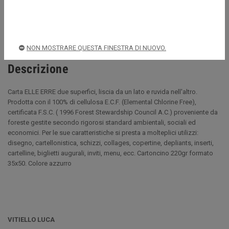
Spedizioni rapide e sicure
NON MOSTRARE QUESTA FINESTRA DI NUOVO.
Descrizione
Carta ELLE ERRE due superfici, liscia da un lato e ruvida nell'altro.
Prodotta con il 100% di cellulosa E.C.F. (Elemental Chlorine Free),
certificata F.S.C. ( 1996 Forest Stewardship Council A.C.) proveniente da
foreste gestite secondo rigorosi standard ambientali, sociali ed
economici. Per le sue caratteristiche si presta a molteplici utilizzi:
disegno, cartellonistica, schizzi, collages, copertine, depliants, inserti,
cartelline, biglietti augurali, inviti, menu, ecc. Cartoncino 220gr formato
35x50. Colore azzurro
VITIELLO LUCA