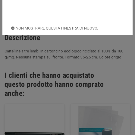
Spedizioni rapide e sicure
NON MOSTRARE QUESTA FINESTRA DI NUOVO.
Descrizione
Cartelline a tre lembi in cartoncino ecologico riciclato al 100% da 180
g/mq. Nessuna stampa sul fronte. Formato 35x25 cm. Colore grigio
I clienti che hanno acquistato
questo prodotto hanno comprato
anche: