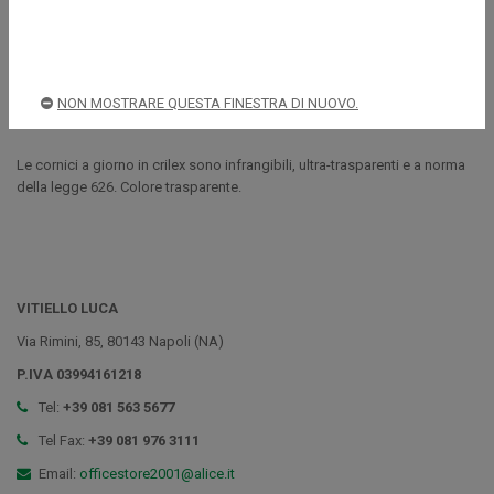
Spedizioni rapide e sicure
NON MOSTRARE QUESTA FINESTRA DI NUOVO.
Descrizione
Le cornici a giorno in crilex sono infrangibili, ultra-trasparenti e a norma
della legge 626. Colore trasparente.
VITIELLO LUCA
Via Rimini, 85, 80143 Napoli (NA)
P.IVA 03994161218
Tel:
+39 081 563 5677
Tel Fax:
+39 081 976 3111
Email:
officestore2001@alice.it