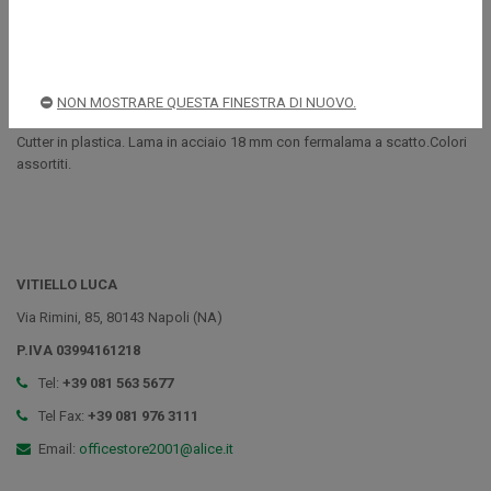
Descrizione
NON MOSTRARE QUESTA FINESTRA DI NUOVO.
Cutter in plastica. Lama in acciaio 18 mm con fermalama a scatto.Colori
assortiti.
VITIELLO LUCA
Via Rimini, 85, 80143 Napoli (NA)
P.IVA 03994161218
Tel:
+39 081 563 5677
Tel Fax:
+39 081 976 3111
Email:
officestore2001@alice.it