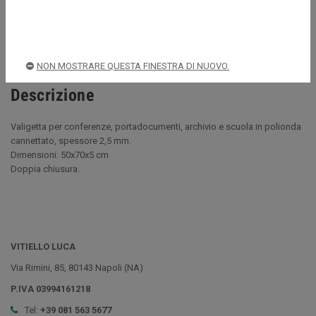
Spedizioni rapide e sicure
NON MOSTRARE QUESTA FINESTRA DI NUOVO.
Descrizione
Valigetta per conferenze, portadocumenti, archivio e scuola in polionda
cannettato, spessore 2,5 mm.
Dimensioni: 50x70x5 cm
Doppia chiusura.
VITIELLO LUCA
Via Rimini, 85, 80143 Napoli (NA)
P.IVA 03994161218
Tel:
+39 081 563 5677