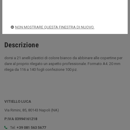
Acquista sempre in sicurezza
Spedizioni rapide e sicure
NON MOSTRARE QUESTA FINESTRA DI NUOVO.
Descrizione
dorsi a 21 anelli plastici di colore bianco da abbinare alle copertine per
dare al proprio rilegato un aspetto professionale. Formato A4. 20 mm
rilega da 116 a 140 fogli confezione 100 pz.
VITIELLO LUCA
Via Rimini, 85, 80143 Napoli (NA)
P.IVA 03994161218
Tel:
+39 081 563 5677