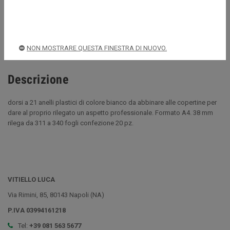
Acquista sempre in sicurezza
Spedizioni rapide e sicure
NON MOSTRARE QUESTA FINESTRA DI NUOVO.
Descrizione
dorsi a 21 anelli plastici di colore bianco da abbinare alle copertine per
dare al proprio rilegato un aspetto professionale. Formato A4. 38 mm
rilega da 311 a 340 fogli confezione 20 pz.
VITIELLO LUCA
Via Rimini, 85, 80143 Napoli (NA)
P.IVA 03994161218
Tel:
+39 081 563 5677