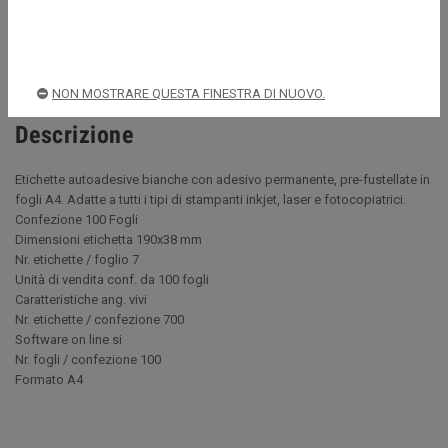
Spedizioni rapide e sicure
NON MOSTRARE QUESTA FINESTRA DI NUOVO.
Descrizione
Etichette autoadesive bianche con adesivo permanente, pre-fustellate in
fogli A4. Adatte a tutti i tipi di stampanti inkjet, laser e fotocopiatrici.
Confezione 100 Fogli
Dimensioni etichetta 190x38 mm
Nr. etichette / foglio 7
Unità di vendita conf. da 100 fogli
Caratteristiche ang. vivi
Nr. etichette / confezione 700
Software on line si
Nr. fogli / confezione 100
Formato A4