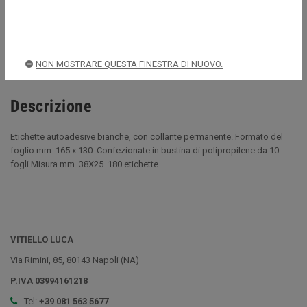
Acquista sempre in sicurezza
Spedizioni rapide e sicure
NON MOSTRARE QUESTA FINESTRA DI NUOVO.
Descrizione
Etichette autoadesive bianche, con collante permanente. Formato del
foglio mm. 165 x 130. Confezionate in bustina di polipropilene da 10
fogli.Misura mm. 38X25. 180 etichette
VITIELLO LUCA
Via Rimini, 85, 80143 Napoli (NA)
P.IVA 03994161218
Tel:
+39 081 563 5677