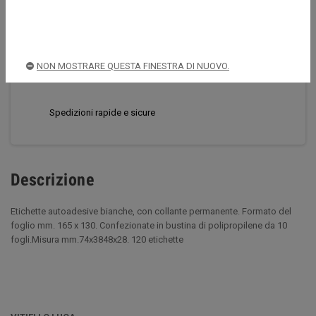
CONDIVIDI
TWITTA
PINTEREST
NON MOSTRARE QUESTA FINESTRA DI NUOVO.
Acquista sempre in sicurezza
Spedizioni rapide e sicure
Descrizione
Etichette autoadesive bianche, con collante permanente. Formato del
foglio mm. 165 x 130. Confezionate in bustina di polipropilene da 10
fogli.Misura mm.74x3848x28. 120 etichette