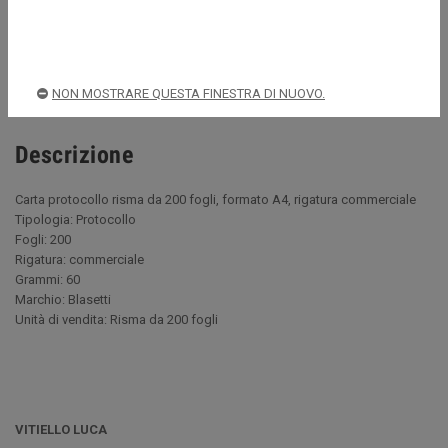
Acquista sempre in sicurezza
Spedizioni rapide e sicure
NON MOSTRARE QUESTA FINESTRA DI NUOVO.
Descrizione
Carta protocollo risma da 200 fogli, formato A4, rigatura commerciale
Tipologia: Protocollo
Fogli: 200
Rigatura: commerciale
Grammi: 60
Marchio: Blasetti
Unità di vendita: Risma da 200 fogli
VITIELLO LUCA