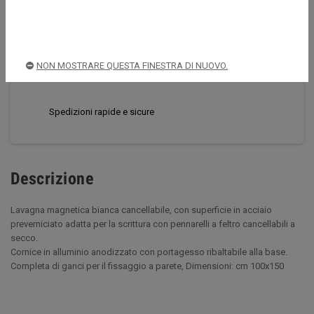
CONDIVIDI
TWITTA
PINTEREST
NON MOSTRARE QUESTA FINESTRA DI NUOVO.
Acquista sempre in sicurezza
Spedizioni rapide e sicure
Descrizione
Lavagna magnetica bianca cancellabile, con superficie in acciaio
preverniciato adatta per la scrittura con pennarelli a feltro cancellabili a
secco.
Cornice in alluminio anodizzato con portagesso ribaltabile alla base.
Completa di ganci per il fissaggio a parete, Dimensioni: cm 100x150