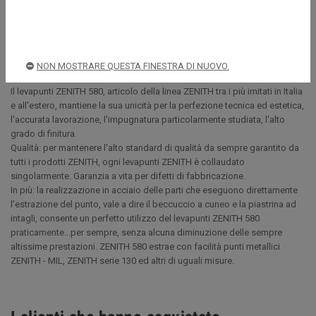
Descrizione
NON MOSTRARE QUESTA FINESTRA DI NUOVO.
Il levapunti ZENITH 580, articolo della linea ZENITH tra i più imitati in Italia
e all'estero, mantiene la sua unicità per la perfezione tecnica ed estetica,
l'accurata lavorazione, l'impugnatura particolarmente studiata, l'alto
grado di finitura.
Qualità: per mantenere l'alto standard di qualità da sempre garantito da
tutti i prodotti ZENITH, ogni levapunti ZENITH è collaudato
singolarmente. Garanzia a vita per difetti di fabbricazione.
In più: la realizzazione in acciaio delle parti che eseguono direttamente
l'estrazione del punto, vale a dire il beccuccio a cuneo e la piastrina ad
intagli, consente un perfetto utilizzo del levapunti ZENITH 580
praticamente...per sempre, senza alcuna diminuzione delle sempre
altissime prestazioni. ZENITH 580 estrae con facilità punti metallici
ZENITH - MIL, ZENITH serie 130 ed altri di uguali misure.