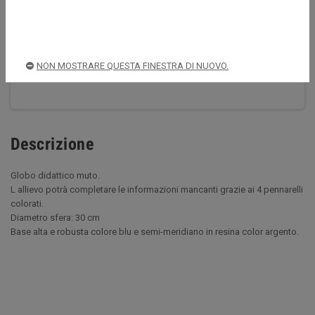
Acquista sempre in sicurezza
NON MOSTRARE QUESTA FINESTRA DI NUOVO.
Spedizioni rapide e sicure
Descrizione
Globo didattico muto.
L allievo potrà completare le informazioni mancanti grazie ai 4 pennarelli
colorati.
Diametro sfera: 30 cm
Base alta e robusta colore blu e semi-meridiano in resina color argento.