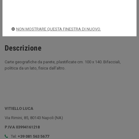
Acquista sempre in sicurezza
Spedizioni rapide e sicure
NON MOSTRARE QUESTA FINESTRA DI NUOVO.
Descrizione
Carte geografiche da parete, plastificate cm. 100 x 140. Bifacciali,
politica da un lato, fisica dall'altro.
VITIELLO LUCA
Via Rimini, 85, 80143 Napoli (NA)
P.IVA 03994161218
Tel:
+39 081 563 5677