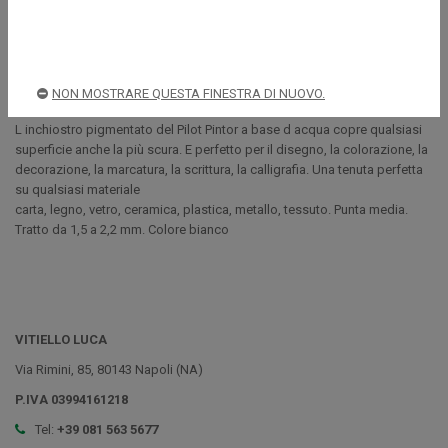
Descrizione
NON MOSTRARE QUESTA FINESTRA DI NUOVO.
L inchiostro pigmentato del Pilot Pintor a base d acqua copre qualsiasi
superficie anche la più scura. E perfetto per il disegno, la colorazione, la
decorazione, la marcatura, la scrittura, la calligrafia. Una tenuta perfetta
su qualsiasi materiale
carta, legno, vetro, ceramica, plastica, metallo, tessuto. Punta media.
Tratto da 1,5 a 2,2 mm. Colore bianco
VITIELLO LUCA
Via Rimini, 85, 80143 Napoli (NA)
P.IVA 03994161218
Tel:
+39 081 563 5677