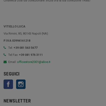
Chiavetta USB da collezionare: inizia ora la tua collezione TRIBE!
VITIELLO LUCA
Via Rimini, 85, 80143 Napoli (NA)
P.IVA 03994161218
Tel:
+39 081 563 5677
Tel Fax:
+39 081 976 3111
Email:
officestore2001@alice.it
SEGUICI
Facebook
Instagram
NEWSLETTER