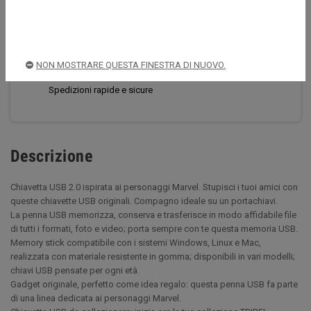
CONDIVIDI
TWITTA
PINTEREST
Acquista sempre in sicurezza
NON MOSTRARE QUESTA FINESTRA DI NUOVO.
Spedizioni rapide e sicure
Descrizione
Chiavetta USB 2.0 ispirata ai personaggi Marvel. Stupisci i tuoi amici con
queste chiavette USB originali. Compagno ideale su un portachiavi.
La penna USB memorizza, conserva e trasferisce in modo affidabile file
di tutti i formati, foto e video; porta sempre con te questa memoria USB.
Memory stick compatibile con i sistemi Windows, Linux e Mac,
realizzata con materiale resistente in gomma; disponibili in vari modelli;
chiavi USB pensate per ogni età.
Gadget originale, perfetto come idea regalo: questa penna USB fa parte
di una linea dedicata ai personaggi Marvel.