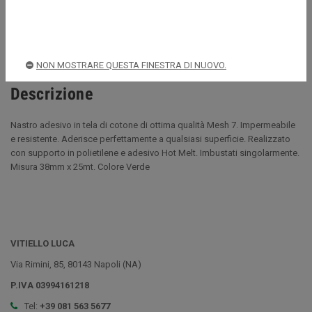
Spedizioni rapide e sicure
NON MOSTRARE QUESTA FINESTRA DI NUOVO.
Descrizione
Nastro adesivo in tela di cotone di ottima qualità Mesh 7. Impermeabile
e resistente. Aderisce perfettamente a qualsiasi superficie. Realizzato
con supporto in polietilene e adesivo Hot Melt. Imbustati singolarmente.
Misura 38mm x 25mt. Colore Verde
VITIELLO LUCA
Via Rimini, 85, 80143 Napoli (NA)
P.IVA 03994161218
Tel:
+39 081 563 5677