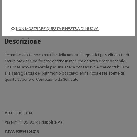
Spedizioni rapide e sicure
NON MOSTRARE QUESTA FINESTRA DI NUOVO.
Descrizione
Le matite Giotto sono amiche della natura. Il legno dei pastelli Giotto di
natura proviene da foreste gestite in maniera corretta e responsabile.
Una linea eco-sostenibile per una scelta consapevole che contribuisce
alla salvaguardia del patrimonio boschivo. Mina ricca e resistente di
qualità superiore. Confezione da 36matite
VITIELLO LUCA
Via Rimini, 85, 80143 Napoli (NA)
P.IVA 03994161218