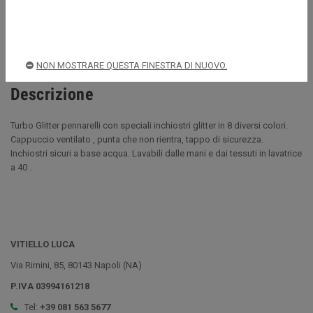
Spedizioni rapide e sicure
NON MOSTRARE QUESTA FINESTRA DI NUOVO.
Descrizione
Turbo Glitter pennarelli con speciali inchiostri glitter in 8 diversi colori.
Cappuccio ventilato , punta che non rientra, tappo di sicurezza.
Inchiostri sicuri a base acqua. Lavabili dalle mani e dai tessuti in lavatrice
a 40 .
VITIELLO LUCA
Via Rimini, 85, 80143 Napoli (NA)
P.IVA 03994161218
Tel:
+39 081 563 5677