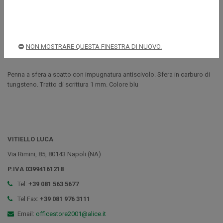
Spedizioni rapide e sicure
NON MOSTRARE QUESTA FINESTRA DI NUOVO.
Descrizione
Penna a sfera a scatto con impugnatura antiscivolo. Sfera in carburo di
tungsteno. Tratto di scrittura 1 mm. Colore blu
VITIELLO LUCA
Via Rimini, 85, 80143 Napoli (NA)
P.IVA 03994161218
Tel:
+39 081 563 5677
Tel Fax:
+39 081 976 3111
Email:
officestore2001@alice.it