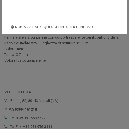
Descrizione
NON MOSTRARE QUESTA FINESTRA DI NUOVO.
Penna a sfera a punta fine con corpo trasparente per il controllo della
riserva di inchiostro. Lunghezza di scrittura 1200 m.
Colore: nero
Tratto: 0,7 mm
Colore fusto: trasparente
VITIELLO LUCA
Via Rimini, 85, 80143 Napoli (NA)
P.IVA 03994161218
Tel:
+39 081 563 5677
Tel Fax:
+39 081 976 3111