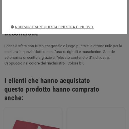
Spedizioni rapide e sicure
NON MOSTRARE QUESTA FINESTRA DI NUOVO.
Descrizione
Penna a sfera con fusto esagonale e lungo puntale in ottone utile per la
scrittura in spazi ridotti o con l''uso di righelli e mascherine. Grande
autonomia di scrittura grazie all''elevato contenuto d''inchiostro.
Cappuccio nel colore dell''inchiostro.. Colore blu
I clienti che hanno acquistato
questo prodotto hanno comprato
anche: